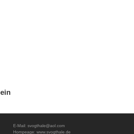
ein
E-Mail: svogthale@aol.com
Hompeage: www.svogthale.de