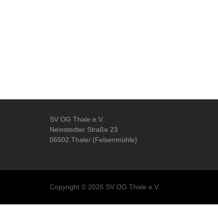
SV OG Thale e.V.
Neinstedter Straße 23
06502 Thale/ (Felsenmühle)
Copyright © 2026 SV OG Thale e.V.